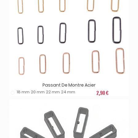
Passant De Montre Acier
18 mm
20 mm
22 mm
24 mm
2,90 €